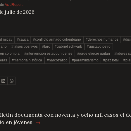
 de
AcidReport
.
de julio de 2026
l micay
#cauca
#conflicto armado colombiano
#derechos humanos
#dis
iano
#falsos positivos
#farc
#gabriel schwarb
#gustavo petro
a en colombia
#intervención estadounidense
#jorge eliécer gaitán
#líderes s
eras
#memoria histórica
#narcotráfico
#paramilitarismo
#paz total
#pla
E
lletin documenta con noventa y ocho mil casos el de
rio en jóvenes
→