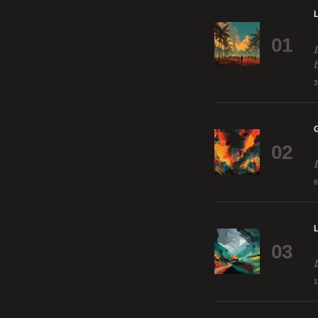
01
02
03