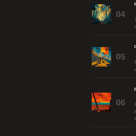
04
05
06
p