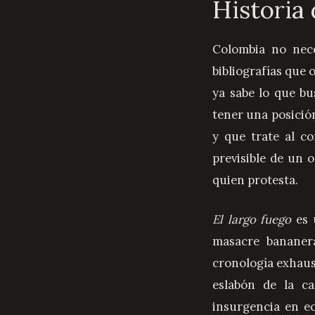
Historia 
Colombia no necesita otro relato sobre la guerrilla. Hay archivos, hay comisiones, hay
bibliografías que
ya sabe lo que bu
tener una posició
y que trate al c
previsible de un o
quien protesta.
El largo fuego
es 
masacre bananer
cronología exhaus
eslabón de la c
insurgencia en e