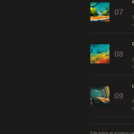
07
08
09
Este índice se actualiza c