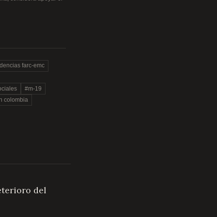
idencias farc-emc
ociales
#m-19
n colombia
terioro del