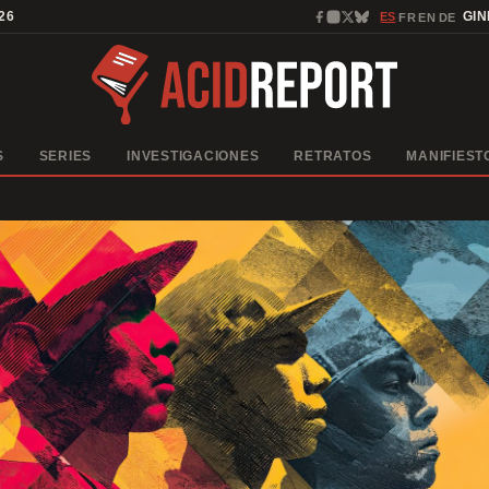
26
ES
GI
FR
EN
DE
·
·
·
S
SERIES
INVESTIGACIONES
RETRATOS
MANIFIEST