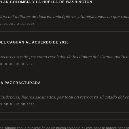
PLAN COLOMBIA Y LA HUELLA DE WASHINGTON
Diez mil millones de dólares, helicópteros y fumigaciones. Lo que camb
11 DE JULIO DE 2026
DEL CAGUÁN AL ACUERDO DE 2016
Los procesos de paz como revelador de los límites del sistema polític
18 DE JULIO DE 2026
LA PAZ FRACTURADA
Disidencias, líderes asesinados, paz total en retroceso. El estado del co
25 DE JULIO DE 2026
ada sábado con la publicación de un nuevo episodio. Si esta serie te parece necesa