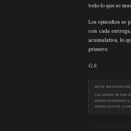
todo lo que se mu
Los episodios se publican cada sábado. Este espacio recoge el índice completo y se actualiza
con cada entrega.
acumulativa, lo q
primero.
G.S.
NOTA METODOLÓG
Las fuentes de esta serie son documentos oficiales, archivos judiciales, informes de organismos internacionales, registros de
prensa contrastados y
señala como tal. La s