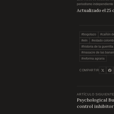
periodismo independiente
Actualizado el 25 
#bogotazo
#cañón de
#eln
#estado colomb
#historia de la guerrill
#masacre de las banan
#reforma agraria
COMPARTIR
ARTÍCULO SIGUIENT
Psychological Bu
control inhibito