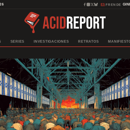
26
ES
GI
FR
EN
DE
·
·
·
S
SERIES
INVESTIGACIONES
RETRATOS
MANIFIEST