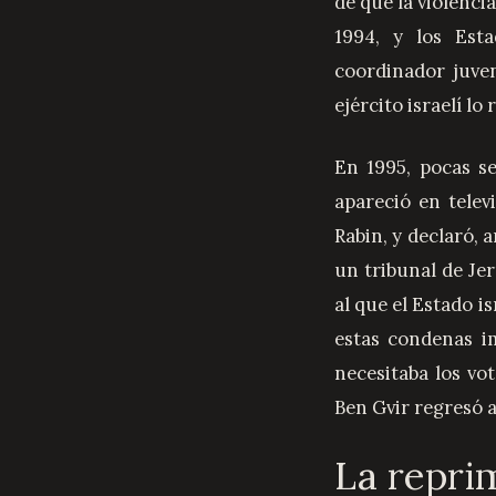
de que la violencia
1994, y los Est
coordinador juven
ejército israelí lo
En 1995, pocas s
apareció en tele
Rabin, y declaró, 
un tribunal de Je
al que el Estado i
estas condenas i
necesitaba los vo
Ben Gvir regresó a
La repri