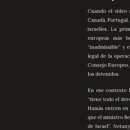
Cuando el video s
Canadá, Portugal,
israelíes. La pr
europeas más be
“inadmissible” y 
legal de la opera
Consejo Europeo, A
los detenidos.
En ese contexto l
“tiene todo el de
Hamás entren en n
que el ministro Ben
de Israel”. Netan