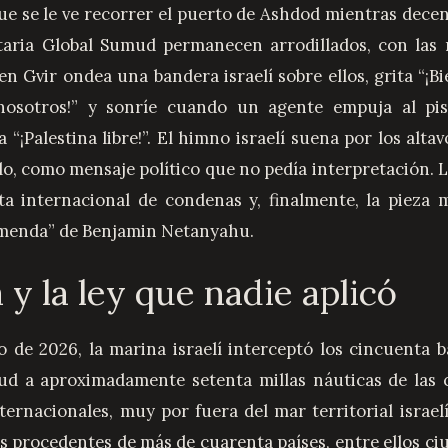
ue se le ve recorrer el puerto de Ashdod mientras decen
itaria Global Sumud permanecen arrodillados, con las
Ben Gvir ondea una bandera israelí sobre ellos, grita “¡Bi
osotros!” y sonríe cuando un agente empuja al piso
 “¡Palestina libre!”. El himno israelí suena por los altav
o, como mensaje político que no pedía interpretación. L
ta internacional de condenas y, finalmente, la pieza 
rimenda” de Benjamin Netanyahu.
la y la ley que nadie aplicó
o de 2026, la marina israelí interceptó los cincuenta ba
d a aproximadamente setenta millas náuticas de las c
ternacionales, muy por fuera del mar territorial israel
s procedentes de más de cuarenta países, entre ellos ci