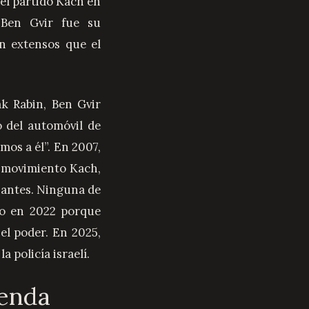
ó el partido Kach en
 Ben Gvir fue su
an extensos que el
k Rabin, Ben Gvir
 del automóvil de
mos a él”. En 2007,
l movimiento Kach,
s antes. Ninguna de
no en 2022 porque
el poder. En 2025,
 policía israelí.
menda