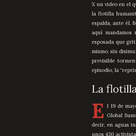
X un video en el q
la flotilla human
espalda, ante él. 
aquí mandamos n
esposada que grita
mismo, sin disimul
previsible tormen
episodio, la “rep
La flotil
E
l 19 de may
Global Sumu
decir, en aguas in
unos 430 activista