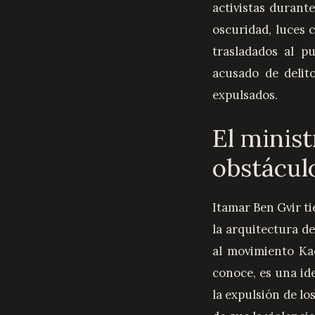
activistas durant
oscuridad, luces 
trasladados al p
acusado de delit
expulsados.
El minis
obstácul
Itamar Ben Gvir t
la arquitectura d
al movimiento Ka
conoce, es una id
la expulsión de los