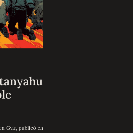
etanyahu
ble
en Gvir, publicó en