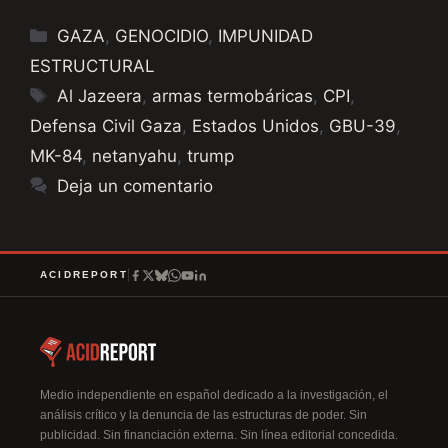
Categorías
GAZA
,
GENOCIDIO
,
IMPUNIDAD
ESTRUCTURAL
Etiquetas
Al Jazeera
,
armas termobáricas
,
CPI
,
Defensa Civil Gaza
,
Estados Unidos
,
GBU-39
,
MK-84
,
netanyahu
,
trump
Deja un comentario
ACIDREPORT
Medio independiente en español dedicado a la investigación, el
análisis crítico y la denuncia de las estructuras de poder. Sin
publicidad. Sin financiación externa. Sin línea editorial concedida.