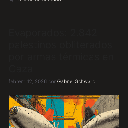
Evaporados: 2.842
palestinos obliterados
por armas térmicas en
Gaza
febrero 12, 2026
por
Gabriel Schwarb