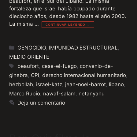
Beaufort, en el sur del Líbano. La misma
fortaleza que Israel había ocupado durante
dieciocho años, desde 1982 hasta el año 2000.
La misma …
CONTINUAR LEYENDO →
Categorías
GENOCIDIO
,
IMPUNIDAD ESTRUCTURAL
,
MEDIO ORIENTE
Etiquetas
beaufort
,
cese-el-fuego
,
convenio-de-
ginebra
,
CPI
,
derecho internacional humanitario
,
hezbollah
,
israel-katz
,
jean-noel-barrot
,
libano
,
Marco Rubio
,
nawaf-salam
,
netanyahu
Deja un comentario