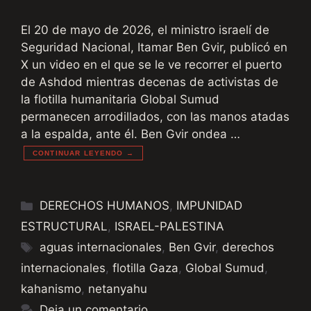
El 20 de mayo de 2026, el ministro israelí de
Seguridad Nacional, Itamar Ben Gvir, publicó en
X un video en el que se le ve recorrer el puerto
de Ashdod mientras decenas de activistas de
la flotilla humanitaria Global Sumud
permanecen arrodillados, con las manos atadas
a la espalda, ante él. Ben Gvir ondea …
CONTINUAR LEYENDO →
Categorías
DERECHOS HUMANOS
,
IMPUNIDAD
ESTRUCTURAL
,
ISRAEL-PALESTINA
Etiquetas
aguas internacionales
,
Ben Gvir
,
derechos
internacionales
,
flotilla Gaza
,
Global Sumud
,
kahanismo
,
netanyahu
Deja un comentario