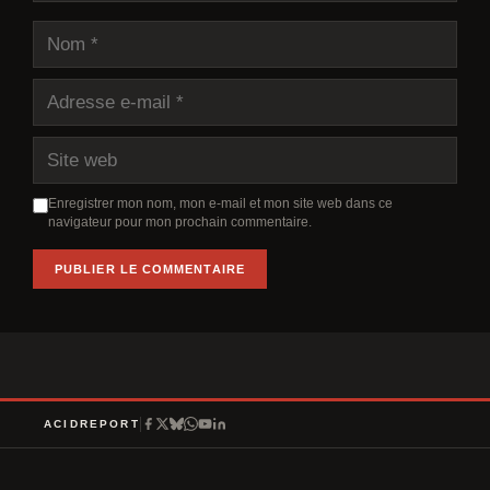
Nom
Adresse
e-
mail
Site
web
Enregistrer mon nom, mon e-mail et mon site web dans ce
navigateur pour mon prochain commentaire.
A
l
t
e
r
ACIDREPORT
n
a