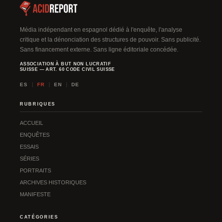
t
i
v
Média indépendant en espagnol dédié à l'enquête, l'analyse
critique et la dénonciation des structures de pouvoir. Sans publicité.
e
Sans financement externe. Sans ligne éditoriale concédée.
:
ASSOCIATION À BUT NON LUCRATIF
SUISSE — ART. 60 CODE CIVIL SUISSE
ES
FR
EN
DE
RUBRIQUES
ACCUEIL
ENQUÊTES
ESSAIS
SÉRIES
PORTRAITS
ARCHIVES HISTORIQUES
MANIFESTE
CATÉGORIES