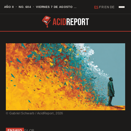
Saltar
ES
AÑO II · NO. 604 · VIERNES 7 DE AGOSTO DE 2026
FR
EN
DE
·
·
·
al
contenido
© Gabriel Schwarb / AcidReport, 2026
GLOB
ENSAYO