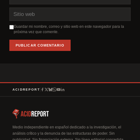
electrónico
Sitio
web
Guardar mi nombre, correo y sitio web en este navegador para la
próxima vez que comente.
A
l
t
e
r
ACIDREPORT
n
a
t
i
v
Medio independiente en español dedicado a la investigación, el
análisis crítico y la denuncia de las estructuras de poder. Sin
e
publicidad. Sin financiación externa. Sin línea editorial concedida.