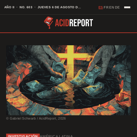
Saltar
ES
AÑO II · NO. 603 · JUEVES 6 DE AGOSTO DE 2026
FR
EN
DE
·
·
·
al
contenido
© Gabriel Schwarb / AcidReport, 2026
AMÉRICA LATINA
INVESTIGACIÓN