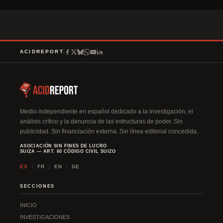
A
l
t
e
r
ACIDREPORT
n
a
t
i
v
Medio independiente en español dedicado a la investigación, el
análisis crítico y la denuncia de las estructuras de poder. Sin
e
publicidad. Sin financiación externa. Sin línea editorial concedida.
:
ASOCIACIÓN SIN FINES DE LUCRO
SUIZA — ART. 60 CÓDIGO CIVIL SUIZO
ES
FR
EN
DE
SECCIONES
INICIO
INVESTIGACIONES