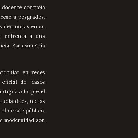
l docente controla
cceso a posgrados,
as denuncias en su
r; enfrenta a una
icia. Esa asimetría
ircular en redes
oficial de “casos
ntigua a la que el
udiantiles, no las
 el debate público.
de modernidad son