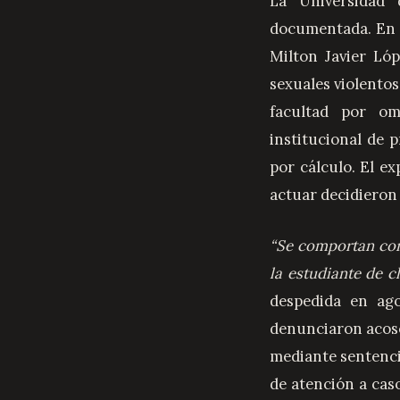
La Universidad 
documentada. En 
Milton Javier Ló
sexuales violento
facultad por om
institucional de 
por cálculo. El e
actuar decidieron
“Se comportan com
la estudiante de c
despedida en ag
denunciaron acoso 
mediante sentenci
de atención a caso