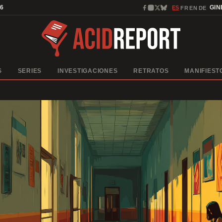
26
ES
GI
FR
EN
DE
·
·
·
S
SERIES
INVESTIGACIONES
RETRATOS
MANIFIEST