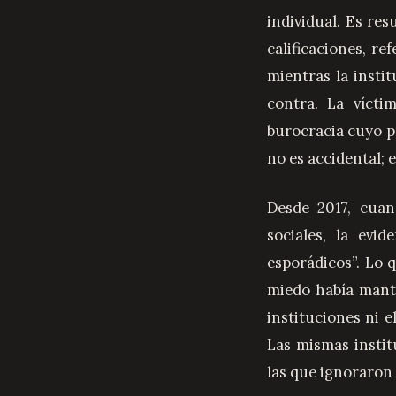
individual. Es re
calificaciones, r
mientras la insti
contra. La vícti
burocracia cuyo pr
no es accidental; 
Desde 2017, cua
sociales, la evi
esporádicos”. Lo 
miedo había mante
instituciones ni e
Las mismas insti
las que ignoraron