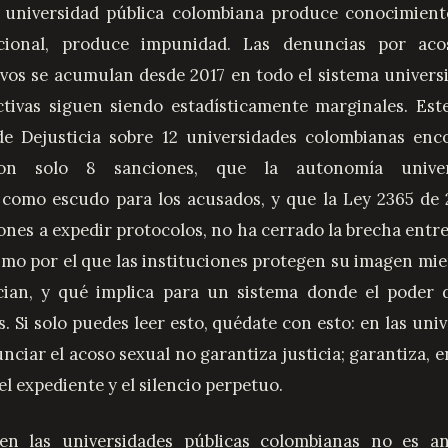
 universidad pública colombiana produce conocimient
tucional, produce impunidad. Las denuncias por ac
ivos se acumulan desde 2017 en todo el sistema universit
ctivas siguen siendo estadísticamente marginales. Es
e Dejusticia sobre 12 universidades colombianas enc
on solo 8 sanciones, que la autonomía univers
como escudo para los acusados, y que la Ley 2365 de 
iones a expedir protocolos, no ha cerrado la brecha entr
smo por el que las instituciones protegen su imagen mie
ian, y qué implica para un sistema donde el poder 
. Si solo puedes leer esto, quédate con esto: en las uni
ciar el acoso sexual no garantiza justicia; garantiza, e
el expediente y el silencio perpetuo.
en las universidades públicas colombianas no es a