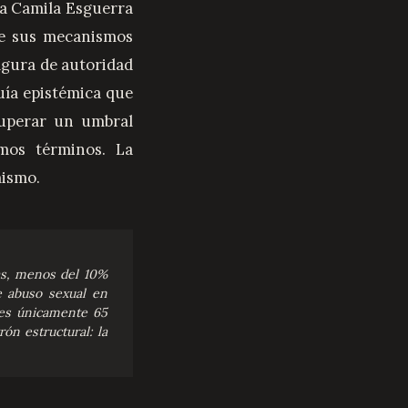
ra Camila Esguerra
de sus mecanismos
figura de autoridad
uía epistémica que
superar un umbral
mos términos. La
mismo.
as, menos del 10%
e abuso sexual en
les únicamente 65
ón estructural: la