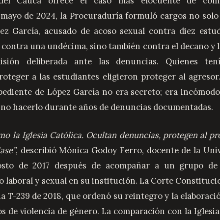
del Cauca ofrece el caso más elocuente de compl
mayo de 2024, la Procuraduría formuló cargos no solo 
pez García, acusado de acoso sexual contra diez estud
s contra una undécima, sino también contra el decano y l
isión deliberada ante las denuncias. Quienes tení
proteger a las estudiantes eligieron proteger al agresor
xpediente de López García no era secreto; era incómodo
 no hacerlo durante años de denuncias documentadas.
o la Iglesia Católica. Ocultan denuncias, protegen al pr
lase”
, describió Mónica Godoy Ferro, docente de la Uni
osto de 2017 después de acompañar a un grupo de 
laboral y sexual en su institución. La Corte Constitucio
a T-239 de 2018, que ordenó su reintegro y la elaboraci
s de violencia de género. La comparación con la Iglesia