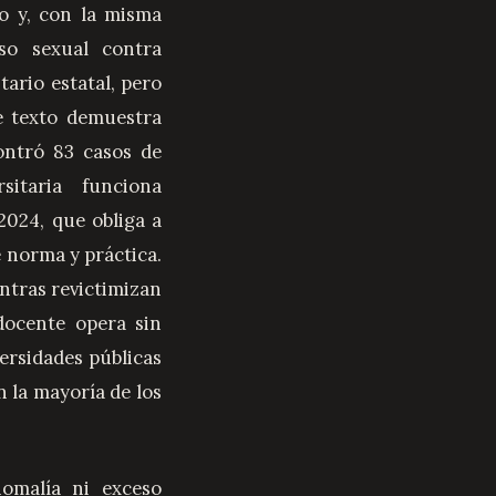
o y, con la misma
oso sexual contra
ario estatal, pero
te texto demuestra
ontró 83 casos de
itaria funciona
2024, que obliga a
e norma y práctica.
ntras revictimizan
docente opera sin
versidades públicas
n la mayoría de los
nomalía ni exceso