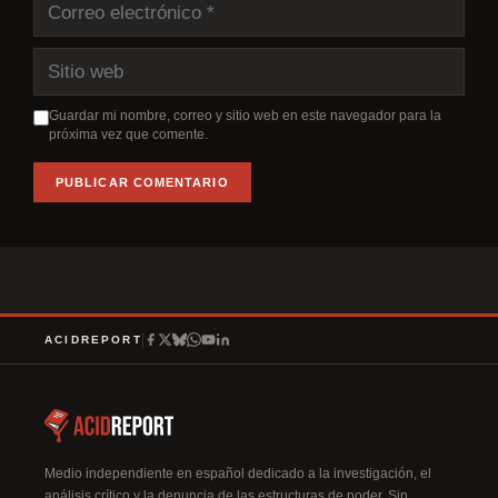
Correo
electrónico
Sitio
web
Guardar mi nombre, correo y sitio web en este navegador para la
próxima vez que comente.
A
l
t
e
r
ACIDREPORT
n
a
t
i
v
Medio independiente en español dedicado a la investigación, el
análisis crítico y la denuncia de las estructuras de poder. Sin