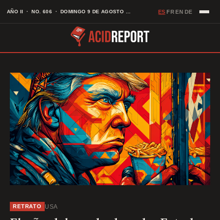
Saltar
ES
AÑO II · NO. 606 · DOMINGO 9 DE AGOSTO DE 2026
FR
EN
DE
·
·
·
al
contenido
USA
RETRATO